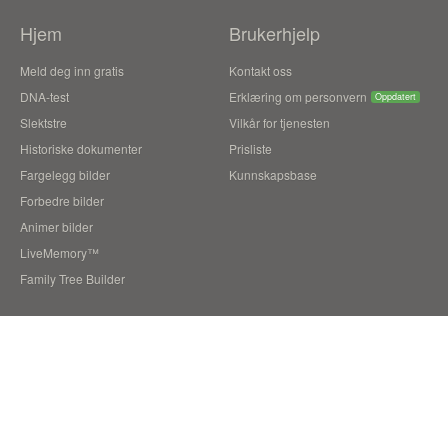
Hjem
Brukerhjelp
Meld deg inn gratis
Kontakt oss
DNA-test
Erklæring om personvern
Oppdatert
Slektstre
Vilkår for tjenesten
Historiske dokumenter
Prisliste
Fargelegg bilder
Kunnskapsbase
Forbedre bilder
Animer bilder
LiveMemory™
Family Tree Builder
Blogg
Brukerhistorier