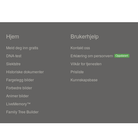
Hjem
Brukerhjelp
Meld deg inn gratis
Kontakt oss
DNA-test
Erklæring om personvern
Oppdatert
Slektstre
Vilkår for tjenesten
Historiske dokumenter
Prisliste
Fargelegg bilder
Kunnskapsbase
Forbedre bilder
Animer bilder
LiveMemory™
Family Tree Builder
Blogg