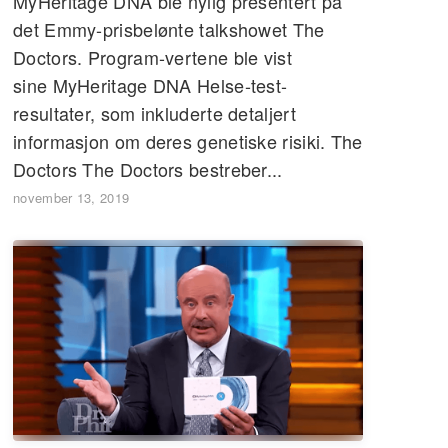
MyHeritage DNA ble nylig presentert på
det Emmy-prisbelønte talkshowet The
Doctors. Program-vertene ble vist
sine MyHeritage DNA Helse-test-
resultater, som inkluderte detaljert
informasjon om deres genetiske risiki. The
Doctors The Doctors bestreber...
november 13, 2019