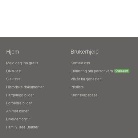
Hjem
Brukerhjelp
Meld deg inn gratis
Kontakt oss
DNA-test
Erklæring om personvern
Oppdatert
Slektstre
Vilkår for tjenesten
Historiske dokumenter
Prisliste
Fargelegg bilder
Kunnskapsbase
Forbedre bilder
Animer bilder
LiveMemory™
Family Tree Builder