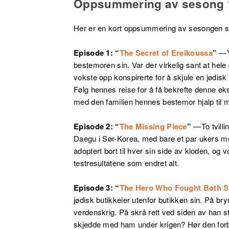
Oppsummering av sesong 
Her er en kort oppsummering av sesongen så
Episode 1: “
The Secret of Ereikoussa
”
—
bestemoren sin. Var der virkelig sant at he
vokste opp konspirerte for å skjule en jødisk 
Følg hennes reise for å få bekrefte denne ek
med den familien hennes bestemor hjalp til 
Episode 2: “
The Missing Piece
”
—
To tvill
Daegu i Sør-Korea, med bare et par ukers me
adoptert bort til hver sin side av kloden, o
testresultatene som endret alt.
Episode 3: “
The Hero Who Fought Both S
jødisk butikkeier utenfor butikken sin. På bry
verdenskrig. På skrå rett ved siden av han
skjedde med ham under krigen? Hør den forb