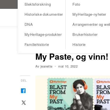
Slektsforskning
Foto
Besøk MyHeritage.no
Historiske dokumenter
MyHeritage-nyheter
Blog
DNA
Arrangementer og we
MyHeritage-produkter
Brukerhistorier
KONKURRANSER
PODCAST
Vær med å spre po
Familiehistorie
Historie
My Paste, og vinn!
Av jeanette
mai 10, 2022
DEL