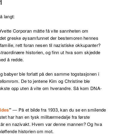
1
 langt:
Yvette Corporan måtte få vite sannheten om
le det greske øysamfunnet der bestemoren hennes
familie, rett foran nesen til nazistiske okkupanter?
straordinære historien, og finn ut hva som skjedde
med å redde.
ing babyer ble forlatt på den samme togstasjonen i
llomrom. De to jentene Kim og Christine ble
g vokste opp uten å vite om hverandre. Så kom DNA-
ides
”
—
På et bilde fra 1933, kan du se en smilende
stet har han en tysk militærmedalje fra første
 står en nazivakt. Hvem var denne mannen? Og hva
løffende historien om mot.