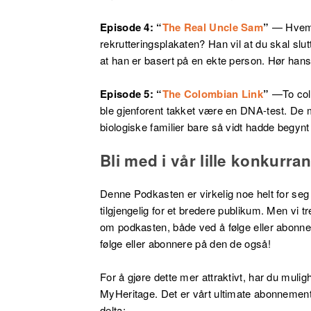
Episode 4: “
The Real Uncle Sam
”
—
Hvem
rekrutteringsplakaten? Han vil at du skal slu
at han er basert på en ekte person. Hør hans
Episode 5: “
The Colombian Link
”
—T
o co
ble gjenforent takket være en DNA-test. De mø
biologiske familier bare så vidt hadde begyn
Bli med i vår lille konkurra
Denne Podkasten er virkelig noe helt for seg s
tilgjengelig for et bredere publikum. Men vi tr
om podkasten, både ved å følge eller abonner
følge eller abonnere på den de også!
For å gjøre dette mer attraktivt, har du muli
MyHeritage. Det er vårt ultimate abonnement 
delta: