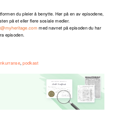
tformen du pleier å benytte. Hør på en av episodene,
sten på et eller flere sosiale medier.
st@myheritage.com
med navnet på episoden du har
fra episoden.
nkurranse
,
podkast