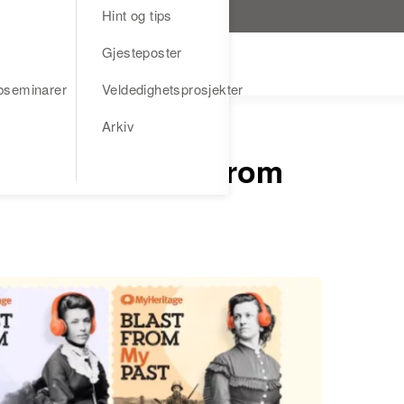
Hint og tips
Gjesteposter
bseminarer
Veldedighetsprosjekter
Arkiv
dkasten Blast From