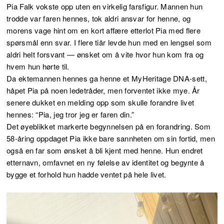
Pia Falk vokste opp uten en virkelig farsfigur. Mannen hun
trodde var faren hennes, tok aldri ansvar for henne, og
morens vage hint om en kort affære etterlot Pia med flere
spørsmål enn svar. I flere tiår levde hun med en lengsel som
aldri helt forsvant — ønsket om å vite hvor hun kom fra og
hvem hun hørte til.
Da ektemannen hennes ga henne et MyHeritage DNA-sett,
håpet Pia på noen ledetråder, men forventet ikke mye. År
senere dukket en melding opp som skulle forandre livet
hennes: “Pia, jeg tror jeg er faren din.”
Det øyeblikket markerte begynnelsen på en forandring. Som
58-åring oppdaget Pia ikke bare sannheten om sin fortid, men
også en far som ønsket å bli kjent med henne. Hun endret
etternavn, omfavnet en ny følelse av identitet og begynte å
bygge et forhold hun hadde ventet på hele livet.