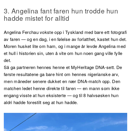
3. Angelina fant faren hun trodde hun
hadde mistet for alltid
Angelina Ferchau vokste opp i Tyskland med bare ett fotografi
av faren — og en dag, i en følelse av forlatthet, kastet hun det.
Moren husket lite om ham, og i mange år levde Angelina med
et hull i historien sin, uten å vite om hun noen gang ville fylle
det.
Så ga partneren hennes henne et MyHeritage DNA-sett. De
første resultatene ga bare hint om hennes nigerianske arv,
men måneder senere dukket en nær DNA-match opp. Den
matchen ledet henne direkte til faren — en mann som ikke
engang visste at hun eksisterte — og til 8 halvsøsken hun
aldri hadde forestilt seg at hun hadde.