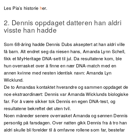
Les Pia’s historie
h
er.
2. Dennis oppdaget datteren han aldri
visste han hadde
Som 68-åring hadde Dennis Dubs akseptert at han aldri ville
få barn. Alt endret seg da niesen hans, Amanda Lynn Schell,
fikk et MyHeritage DNA-sett til jul. Da resultatene kom, ble
hun overrasket over å finne en nær DNA-match med en
annen kvinne med nesten identisk navn: Amanda Lyn
Wicklund.
De to Amandas kontaktet hverandre og sammen oppdaget de
noe ekstraordinært: Dennis var Amanda Wicklunds biologiske
far. For å være sikker tok Dennis en egen DNA-test, og
resultatene bekreftet det uten tvil.
Noen måneder senere overrasket Amanda og sønnen Dennis
personlig på farsdagen. Over natten gikk Dennis fra å tro han
aldri skulle bli forelder til å omfavne rollene som far, bestefar