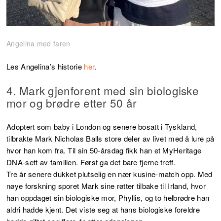
Angelina med faren
Les Angelina’s historie
her
.
4. Mark gjenforent med sin biologiske
mor og brødre etter 50 år
Adoptert som baby i London og senere bosatt i Tyskland,
tilbrakte Mark Nicholas Balls store deler av livet med å lure på
hvor han kom fra. Til sin 50-årsdag fikk han et MyHeritage
DNA-sett av familien. Først ga det bare fjerne treff.
Tre år senere dukket plutselig en nær kusine-match opp. Med
nøye forskning sporet Mark sine røtter tilbake til Irland, hvor
han oppdaget sin biologiske mor, Phyllis, og to helbrødre han
aldri hadde kjent. Det viste seg at hans biologiske foreldre