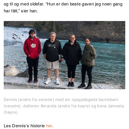
og til og med oldefar. “Hun er den beste gaven jeg noen gang
har fått,” sier han.
Dennis (andre fra venstre) med sin nyoppdagede barnebarn
(venstre), datteren Amanda (andre fra høyre) og kona Jameela
(høyre)
Les Dennis’s historie
her
.