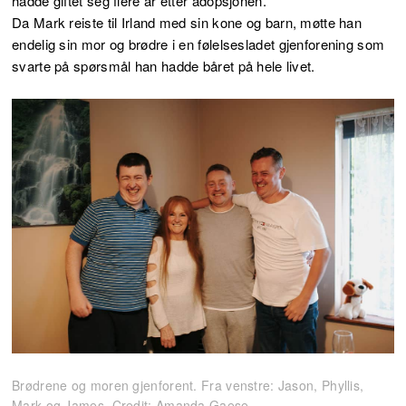
hadde giftet seg flere år etter adopsjonen.
Da Mark reiste til Irland med sin kone og barn, møtte han
endelig sin mor og brødre i en følelsesladet gjenforening som
svarte på spørsmål han hadde båret på hele livet.
Brødrene og moren gjenforent. Fra venstre: Jason, Phyllis,
Mark og James. Credit: Amanda Gaese