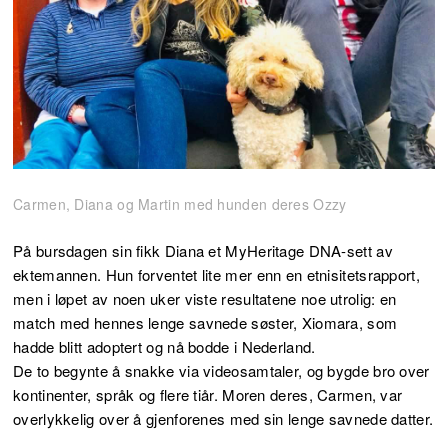
Carmen, Diana og Martin med hunden deres Ozzy
På bursdagen sin fikk Diana et MyHeritage DNA-sett av
ektemannen. Hun forventet lite mer enn en etnisitetsrapport,
men i løpet av noen uker viste resultatene noe utrolig: en
match med hennes lenge savnede søster, Xiomara, som
hadde blitt adoptert og nå bodde i Nederland.
De to begynte å snakke via videosamtaler, og bygde bro over
kontinenter, språk og flere tiår. Moren deres, Carmen, var
overlykkelig over å gjenforenes med sin lenge savnede datter.