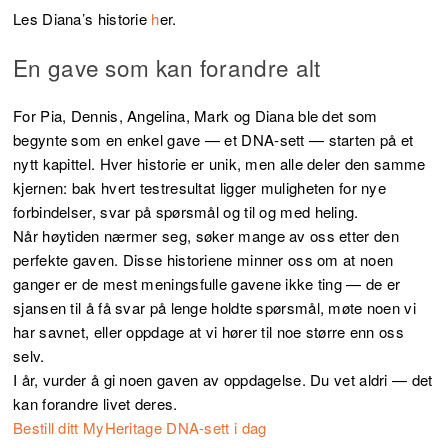
Les Diana’s historie
h
er
.
En gave som kan forandre alt
For Pia, Dennis, Angelina, Mark og Diana ble det som
begynte som en enkel gave — et DNA-sett — starten på et
nytt kapittel. Hver historie er unik, men alle deler den samme
kjernen: bak hvert testresultat ligger muligheten for nye
forbindelser, svar på spørsmål og til og med heling.
Når høytiden nærmer seg, søker mange av oss etter den
perfekte gaven. Disse historiene minner oss om at noen
ganger er de mest meningsfulle gavene ikke ting — de er
sjansen til å få svar på lenge holdte spørsmål, møte noen vi
har savnet, eller oppdage at vi hører til noe større enn oss
selv.
I år, vurder å gi noen gaven av oppdagelse. Du vet aldri — det
kan forandre livet deres.
Bestill ditt MyHeritage DNA-sett i dag