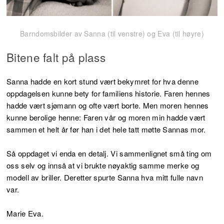
Barndomsbilder av Sanna (til venstre) og Eva (til høyre)
Bitene falt på plass
Sanna hadde en kort stund vært bekymret for hva denne
oppdagelsen kunne bety for familiens historie. Faren hennes
hadde vært sjømann og ofte vært borte. Men moren hennes
kunne berolige henne: Faren vår og moren min hadde vært
sammen et helt år før han i det hele tatt møtte Sannas mor.
Så oppdaget vi enda en detalj. Vi sammenlignet små ting om
oss selv og innså at vi brukte nøyaktig samme merke og
modell av briller. Deretter spurte Sanna hva mitt fulle navn
var.
Marie Eva.