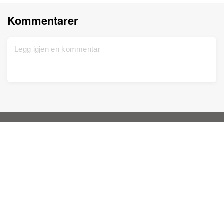
Kommentarer
Hjem
Brukerhjelp
Meld deg inn gratis
Kontakt oss
DNA-test
Erklæring om personvern
Oppdatert
Slektstre
Vilkår for tjenesten
Historiske dokumenter
Prisliste
Fargelegg bilder
Kunnskapsbase
Forbedre bilder