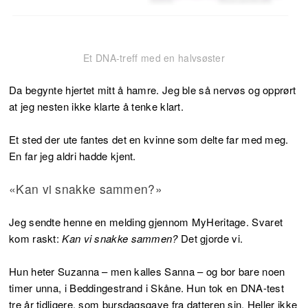
Et DNA-treff med en halvsøster
Da begynte hjertet mitt å hamre. Jeg ble så nervøs og opprørt
at jeg nesten ikke klarte å tenke klart.
Et sted der ute fantes det en kvinne som delte far med meg.
En far jeg aldri hadde kjent.
«Kan vi snakke sammen?»
Jeg sendte henne en melding gjennom MyHeritage. Svaret
kom raskt:
Kan vi snakke sammen?
Det gjorde vi.
Hun heter Suzanna – men kalles Sanna – og bor bare noen
timer unna, i Beddingestrand i Skåne. Hun tok en DNA-test
tre år tidligere, som bursdagsgave fra datteren sin. Heller ikke