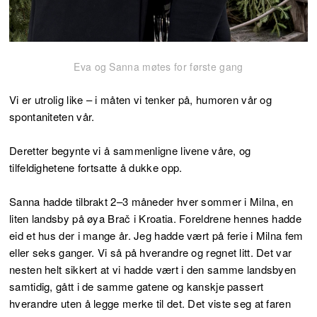
Eva og Sanna møtes for første gang
Vi er utrolig like – i måten vi tenker på, humoren vår og
spontaniteten vår.
Deretter begynte vi å sammenligne livene våre, og
tilfeldighetene fortsatte å dukke opp.
Sanna hadde tilbrakt 2–3 måneder hver sommer i Milna, en
liten landsby på øya Brač i Kroatia. Foreldrene hennes hadde
eid et hus der i mange år. Jeg hadde vært på ferie i Milna fem
eller seks ganger. Vi så på hverandre og regnet litt. Det var
nesten helt sikkert at vi hadde vært i den samme landsbyen
samtidig, gått i de samme gatene og kanskje passert
hverandre uten å legge merke til det. Det viste seg at faren