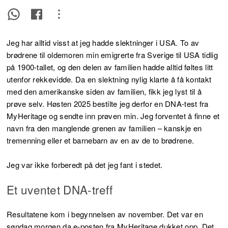
Jeg har alltid visst at jeg hadde slektninger i USA. To av
brødrene til oldemoren min emigrerte fra Sverige til USA tidlig
på 1900-tallet, og den delen av familien hadde alltid føltes litt
utenfor rekkevidde. Da en slektning nylig klarte å få kontakt
med den amerikanske siden av familien, fikk jeg lyst til å
prøve selv. Høsten 2025 bestilte jeg derfor en DNA-test fra
MyHeritage og sendte inn prøven min. Jeg forventet å finne et
navn fra den manglende grenen av familien – kanskje en
tremenning eller et barnebarn av en av de to brødrene.
Jeg var ikke forberedt på det jeg fant i stedet.
Et uventet DNA-treff
Resultatene kom i begynnelsen av november. Det var en
søndag morgen da e-posten fra MyHeritage dukket opp. Det