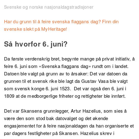
Svenske og norske nasjonaldagstradisjoner
Har du grunn til å feire svenska flaggans dag? Finn din
svenske slekt på MyHeritage!
Så hvorfor 6. juni?
Da første verdenskrig brøt, begynte mange på privat initiativ, å
feire 6. juni som «Svenska flaggans dag» rundt om i landet.
Datoen ble valgt på grunn av to årsaker: Det var datoen da
grunnen til et svensk rike ble lagt da Gustav Vasa ble valgt
som svensk konge 6. juni 1523. Det var også den 6. juni i
1809 at de medborgerlige friheter og rettigheter ble innført.
Det var Skansens grunnlegger, Artur Hazelius, som sies å
være den som stod bak datovalget og det økende
engasjementet for å feire nasjonaldagen da han organiserte et
par dagers festligheter på Skansen. Hazelius skrev i