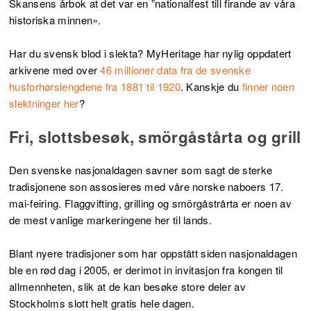
Skansens årbok at det var en ”nationalfest till firande av våra
historiska minnen».
Har du svensk blod i slekta? MyHeritage har nylig oppdatert
arkivene med over
46 millioner data fra de svenske
husforhørslengdene fra 1881 til 1920
. Kanskje du
finner noen
slektninger her
?
Fri, slottsbesøk, smörgåstårta og grill
Den svenske nasjonaldagen savner som sagt de sterke
tradisjonene son assosieres med våre norske naboers 17.
mai-feiring. Flaggvifting, grilling og smörgåstrårta er noen av
de mest vanlige markeringene her til lands.
Blant nyere tradisjoner som har oppstått siden nasjonaldagen
ble en rød dag i 2005, er derimot in invitasjon fra kongen til
allmennheten, slik at de kan besøke store deler av
Stockholms slott helt gratis hele dagen.