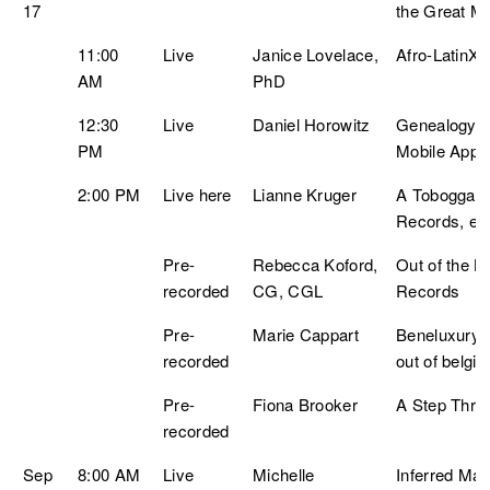
17
the Great Mi
11:00
Live
Janice Lovelace,
Afro-LatinX 
AM
PhD
12:30
Live
Daniel Horowitz
Genealogy o
PM
Mobile App
2:00 PM
Live here
Lianne Kruger
A Toboggan 
Records, eh
Pre-
Rebecca Koford,
Out of the B
recorded
CG, CGL
Records
Pre-
Marie Cappart
Beneluxury a
recorded
out of belgia
Pre-
Fiona Brooker
A Step Thro
recorded
Sep
8:00 AM
Live
Michelle
Inferred Mat