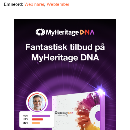
Emneord:
Webinarer
,
Webtember