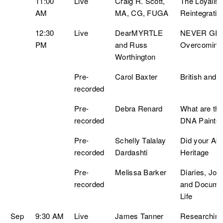
11:00
Live
Craig R. Scott,
The Loyalist
AM
MA, CG, FUGA
Reintegratio
12:30
Live
DearMYRTLE
NEVER GIVE 
PM
and Russ
Overcoming 
Worthington
Pre-
Carol Baxter
British and 
recorded
Pre-
Debra Renard
What are th
recorded
DNA Painter
Pre-
Schelly Talalay
Did your Abu
recorded
Dardashti
Heritage
Pre-
Melissa Barker
Diaries, Jou
recorded
and Documen
Life
Sep
9:30 AM
Live
James Tanner
Researching