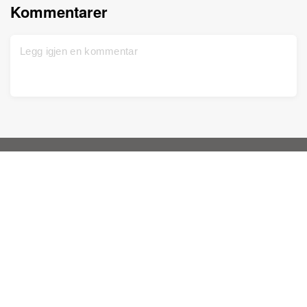
Kommentarer
Hjem
Brukerhjelp
Meld deg inn gratis
Kontakt oss
DNA-test
Erklæring om personvern
Oppdatert
Slektstre
Vilkår for tjenesten
Historiske dokumenter
Prisliste
Fargelegg bilder
Kunnskapsbase
Forbedre bilder
Animer bilder