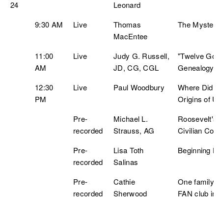
24
Leonard
9:30 AM
Live
Thomas
The Mysterio
MacEntee
11:00
Live
Judy G. Russell,
"Twelve Good
AM
JD, CG, CGL
Genealogy
12:30
Live
Paul Woodbury
Where Did T
PM
Origins of U
Pre-
Michael L.
Roosevelt's
recorded
Strauss, AG
Civilian Con
Pre-
Lisa Toth
Beginning H
recorded
Salinas
Pre-
Cathie
One family,
recorded
Sherwood
FAN club in o