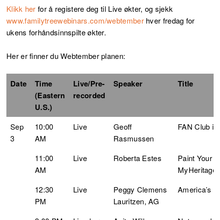
Klikk her
for å registere deg til Live økter, og sjekk
www.familytreewebinars.com/webtember
hver fredag for
ukens forhåndsinnspilte økter.
Her er finner du Webtember planen:
Date
Time
Live/Pre-
Speaker
Title
(Eastern
recorded
U.S.)
Sep
10:00
Live
Geoff
FAN Club in
3
AM
Rasmussen
11:00
Live
Roberta Estes
Paint Your 
AM
MyHeritage 
12:30
Live
Peggy Clemens
America’s Tu
PM
Lauritzen, AG