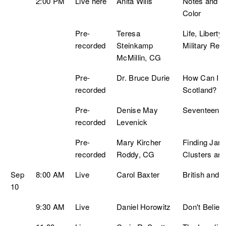
2:00 PM
Live here
Anita Wills
Notes and D
Color
Pre-
Teresa
Life, Libert
recorded
Steinkamp
Military Rec
McMillin, CG
Pre-
Dr. Bruce Durie
How Can I Ge
recorded
Scotland?
Pre-
Denise May
Seventeen S
recorded
Levenick
Pre-
Mary Kircher
Finding Jan
recorded
Roddy, CG
Clusters and
Sep
8:00 AM
Live
Carol Baxter
British and 
10
9:30 AM
Live
Daniel Horowitz
Don't Belie