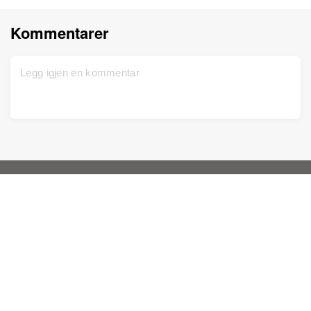
Kommentarer
Hjem
Brukerhjelp
Meld deg inn gratis
Kontakt oss
DNA-test
Erklæring om personvern
Oppdatert
Slektstre
Vilkår for tjenesten
Historiske dokumenter
Prisliste
Fargelegg bilder
Kunnskapsbase
Forbedre bilder