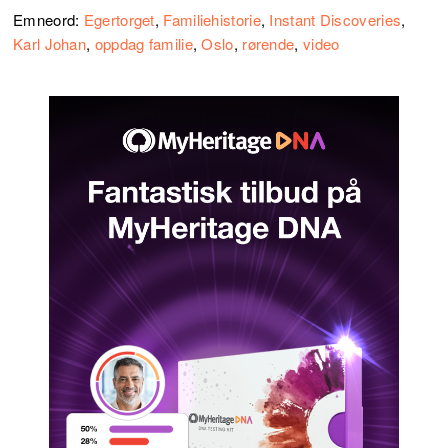
Emneord:
Egertorget
,
Familiehistorie
,
Instant Discoveries
,
Karl Johan
,
oppdag familie
,
Oslo
,
rørende
,
video