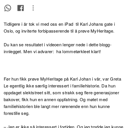
Tidligere i år tok vi med oss en iPad til Karl Johans gate i
Oslo, og inviterte forbipasserende til å prøve MyHeritage.
Du kan se resultatet i videoen lenger nede i dette blogg-
innlegget. Men vi advarer: ha lommetørkleet klart!
Før hun fikk prøve MyHeritage på Karl Johan i vår, var Greta
Le egentlig ikke særlig interessert i familiehistorie. Da hun
oppdaget slektstreet sitt, som strakk seg flere generasjoner
bakover, fikk hun en annen oppfatning. Og møtet med
familiehistorien ble langt mer rørenende enn hun kunne
forestille seg.
– Jeg er ikke så interessert i fortiden. Og jeg trodde jeg kunne