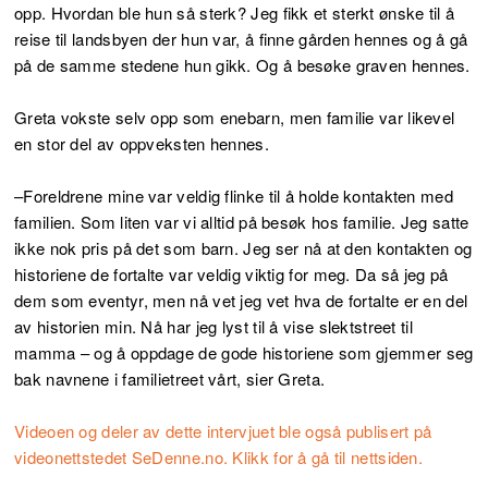
opp. Hvordan ble hun så sterk? Jeg fikk et sterkt ønske til å
reise til landsbyen der hun var, å finne gården hennes og å gå
på de samme stedene hun gikk. Og å besøke graven hennes.
Greta vokste selv opp som enebarn, men familie var likevel
en stor del av oppveksten hennes.
–Foreldrene mine var veldig flinke til å holde kontakten med
familien. Som liten var vi alltid på besøk hos familie. Jeg satte
ikke nok pris på det som barn. Jeg ser nå at den kontakten og
historiene de fortalte var veldig viktig for meg. Da så jeg på
dem som eventyr, men nå vet jeg vet hva de fortalte er en del
av historien min. Nå har jeg lyst til å vise slektstreet til
mamma – og å oppdage de gode historiene som gjemmer seg
bak navnene i familietreet vårt, sier Greta.
Videoen og deler av dette intervjuet ble også publisert på
videonettstedet SeDenne.no. Klikk for å gå til nettsiden.