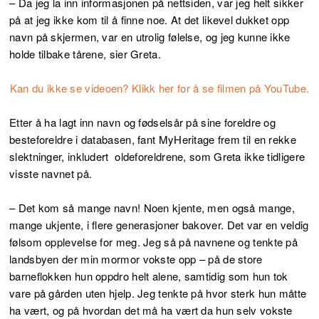
– Da jeg la inn informasjonen på nettsiden, var jeg helt sikker
på at jeg ikke kom til å finne noe. At det likevel dukket opp
navn på skjermen, var en utrolig følelse, og jeg kunne ikke
holde tilbake tårene, sier Greta.
Kan du ikke se videoen? Klikk her for å se filmen på YouTube.
Etter å ha lagt inn navn og fødselsår på sine foreldre og
besteforeldre i databasen, fant MyHeritage frem til en rekke
slektninger, inkludert oldeforeldrene, som Greta ikke tidligere
visste navnet på.
– Det kom så mange navn! Noen kjente, men også mange,
mange ukjente, i flere generasjoner bakover. Det var en veldig
følsom opplevelse for meg. Jeg så på navnene og tenkte på
landsbyen der min mormor vokste opp – på de store
barneflokken hun oppdro helt alene, samtidig som hun tok
vare på gården uten hjelp. Jeg tenkte på hvor sterk hun måtte
ha vært, og på hvordan det må ha vært da hun selv vokste